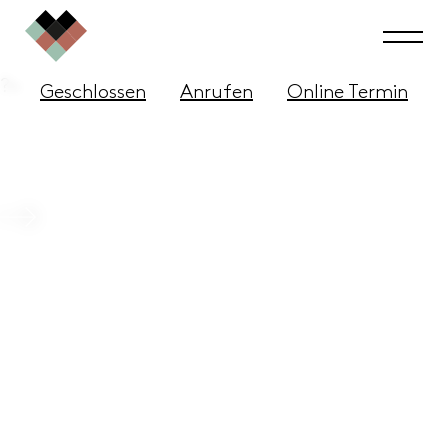
?>
Geschlossen
Anrufen
Online Termin
Hair & Scalp Care Sets
Beitrag ansehen